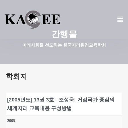
콘
텐
츠
간행물
로
건
미래사회를 선도하는 한국지리환경교육학회
너
뛰
기
학회지
[2005년도] 13권 3호 - 조성욱: 거점국가 중심의
세계지리 교육내용 구성방법
2005