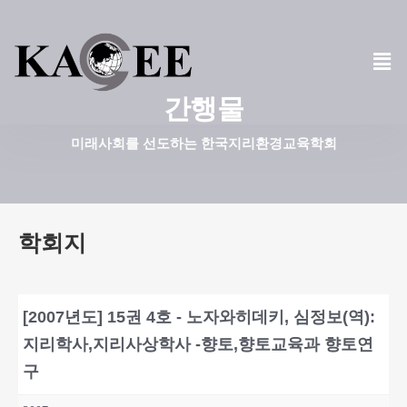
콘
텐
츠
간행물
로
건
미래사회를 선도하는 한국지리환경교육학회
너
뛰
기
학회지
[2007년도] 15권 4호 - 노자와히데키, 심정보(역):
지리학사,지리사상학사 -향토,향토교육과 향토연
구