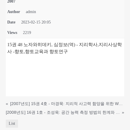
2007
Author
admin
Date
2023-02-15 20:05
Views
2219
15권 4ȣ 노자와히데키, 심정보(역) - 지리학사,지리사상학
사 -향토,향토교육과 향토연구
«
[2007년도] 15권 4호 - 마경묵: 지리적 사고력 함양을 위한 Worksheet 개발
[2008년도] 16권 1호 - 조성욱: 공간 능력 측정 방법의 한계와 비판적 검토
»
List