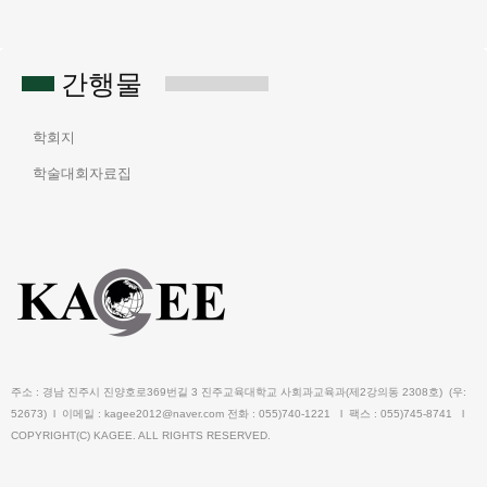
간행물
학회지
학술대회자료집
주소 : 경남 진주시 진양호로369번길 3 진주교육대학교 사회과교육과(제2강의동 2308호) (우:
52673) l 이메일 : kagee2012@naver.com 전화 : 055)740-1221 l 팩스 : 055)745-8741 l
COPYRIGHT(C) KAGEE. ALL RIGHTS RESERVED.