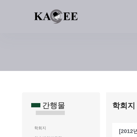
콘
텐
츠
로
건
너
뛰
기
간행물
학회지
학회지
[201