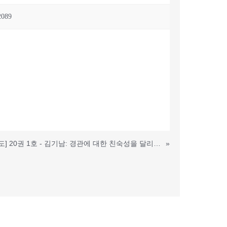
2089
[2012년도] 20권 1호 - 김기남: 경관에 대한 친숙성을 달리하는 언어정보에 따른 선호도와 공간적 패턴인지의 차이연구
»