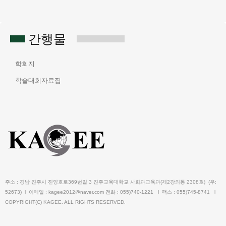
간행물
학회지
학술대회자료집
주소 : 경남 진주시 진양호로369번길 3 진주교육대학교 사회과교육과(제2강의동 2308호) (우:
52673) l 이메일 : kagee2012@naver.com 전화 : 055)740-1221 l 팩스 : 055)745-8741 l
COPYRIGHT(C) KAGEE. ALL RIGHTS RESERVED.