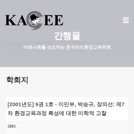
콘
텐
츠
간행물
로
건
미래사회를 선도하는 한국지리환경교육학회
너
뛰
기
학회지
[2001년도] 9권 1호 - 이민부, 박승규, 장의선: 제7
차 환경교육과정 특성에 대한 미학적 고찰
2001