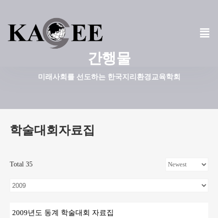
콘
텐
츠
간행물
로
건
미래사회를 선도하는 한국지리환경교육학회
너
뛰
기
학술대회자료집
Total 35
2009년도 동계 학술대회 자료집