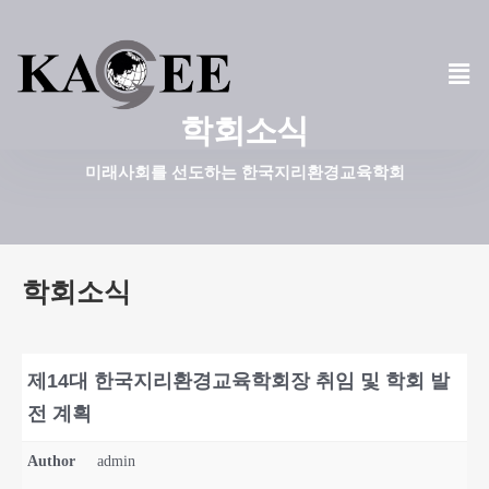
콘
텐
츠
학회소식
로
건
미래사회를 선도하는 한국지리환경교육학회
너
뛰
기
학회소식
제14대 한국지리환경교육학회장 취임 및 학회 발
전 계획
Author
admin