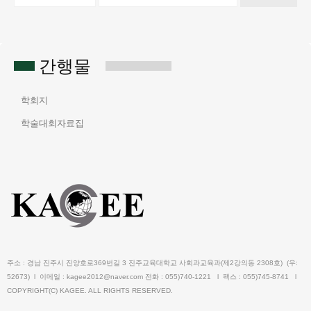
간행물
학회지
학술대회자료집
주소 : 경남 진주시 진양호로369번길 3 진주교육대학교 사회과교육과(제2강의동 2308호) (우:
52673) l 이메일 : kagee2012@naver.com 전화 : 055)740-1221 l 팩스 : 055)745-8741 l
COPYRIGHT(C) KAGEE. ALL RIGHTS RESERVED.