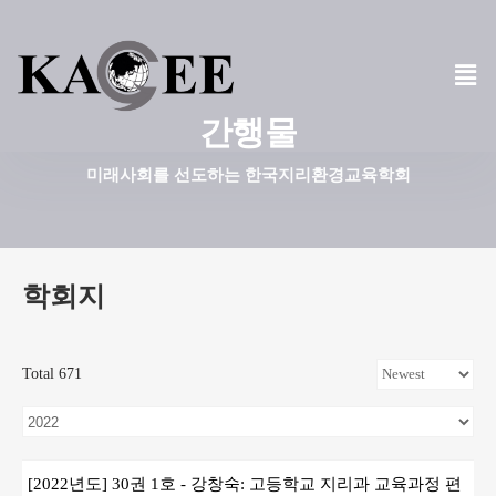
콘
텐
츠
간행물
로
건
미래사회를 선도하는 한국지리환경교육학회
너
뛰
기
학회지
Total 671
[2022년도] 30권 1호 - 강창숙: 고등학교 지리과 교육과정 편