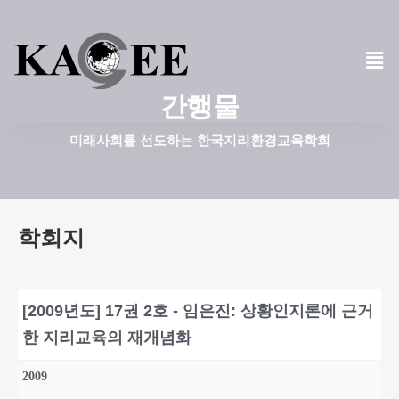
콘
텐
츠
간행물
로
건
미래사회를 선도하는 한국지리환경교육학회
너
뛰
기
학회지
[2009년도] 17권 2호 - 임은진: 상황인지론에 근거
한 지리교육의 재개념화
2009