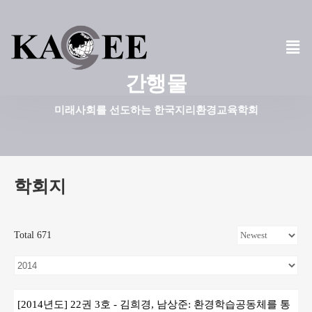
콘
텐
츠
간행물
로
건
미래사회를 선도하는 한국지리환경교육학회
너
뛰
기
학회지
Total 671
[2014년도] 22권 3호 - 김희경, 남상준: 환경학습공동체를 통