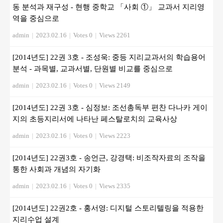
동 분석과 재구성 - 현행 중학교 「사회 ①」 교과서 지리영
역을 중심으로
admin
|
2023.02.16
|
Votes 0
|
Views 2261
[2014년도] 22권 3호 - 조성욱: 중등 지리교과서의 학습용어
분석 - 과목별, 교과서별, 단원별 비교를 중심으로
admin
|
2023.02.16
|
Votes 0
|
Views 2149
[2014년도] 22권 3호 - 심정보: 조선총독부 편찬 다나카 게이
지의 초등지리서에 나타난 페스탈로치의 교육사상
admin
|
2023.02.16
|
Votes 0
|
Views 2223
[2014년도] 22권3호 - 송언근, 강경택: 비조작자료의 조작을
통한 사회과 개념의 자기화
admin
|
2023.02.16
|
Votes 0
|
Views 2335
[2014년도] 22권2호 - 홍서영: 디지털 스토리텔링을 적용한
지리수업 설계