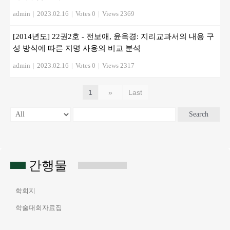
admin
|
2023.02.16
|
Votes 0
|
Views 2369
[2014년도] 22권2호 - 전보애, 윤옥경: 지리교과서의 내용 구
성 방식에 따른 지명 사용의 비교 분석
admin
|
2023.02.16
|
Votes 0
|
Views 2317
1
»
Last
Search
간행물
학회지
학술대회자료집