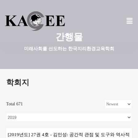
콘
텐
츠
간행물
로
건
미래사회를 선도하는 한국지리환경교육학회
너
뛰
기
학회지
Total 671
[2019년도] 27권 4호 - 김민성: 공간적 관점 및 도구와 역사적