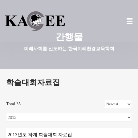
콘
텐
츠
간행물
로
건
미래사회를 선도하는 한국지리환경교육학회
너
뛰
기
학술대회자료집
Total 35
2013년도 하계 학술대회 자료집