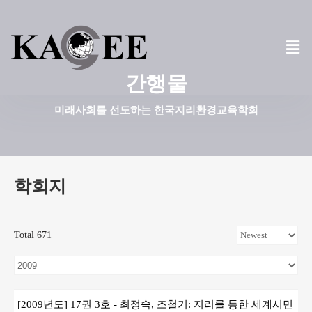
콘
텐
츠
간행물
로
건
미래사회를 선도하는 한국지리환경교육학회
너
뛰
기
학회지
Total 671
[2009년도] 17권 3호 - 최정숙, 조철기: 지리를 통한 세계시민