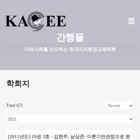
콘
텐
츠
간행물
로
건
미래사회를 선도하는 한국지리환경교육학회
너
뛰
기
학회지
Total 671
[2011년도] 19권 3호 - 김현주, 남상준: 이론기반관점으로 본