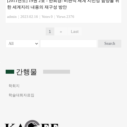
[2011년도] 19권 2호 - 한희경: 비판적 세계 시민성 함양을 위
한 세계지리 내용의 재구성 방안
admin
|
2023.02.16
|
Votes 0
|
Views 2376
1
»
Last
Search
간행물
학회지
학술대회자료집