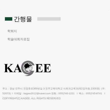
간행물
학회지
학술대회자료집
주소 : 경남 진주시 진양호로369번길 3 진주교육대학교 사회과교육과(제2강의동 2308호) (우:
52673) l 이메일 : kagee2012@naver.com 전화 : 055)740-1221 l 팩스 : 055)745-8741 l
COPYRIGHT(C) KAGEE. ALL RIGHTS RESERVED.